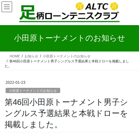
コ
ナ
ン
ビ
テ
ゲ
ン
ー
ツ
シ
へ
ョ
小田原トーナメントのお知らせ
ス
ン
キ
に
ッ
移
HOME
お知らせ
小田原トーナメントのお知らせ
プ
動
第46回小田原トーナメント男子シングルス予選結果と本戦ドローを掲載しまし
た。
2022-01-23
小田原トーナメントのお知らせ
第46回小田原トーナメント男子シ
ングルス予選結果と本戦ドローを
掲載しました。