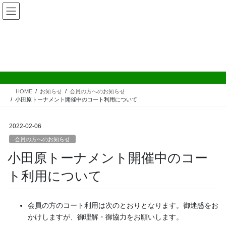
コ
ナ
ン
ビ
テ
ゲ
ン
ー
ツ
シ
へ
ョ
会員の方へのお知らせ
ス
ン
キ
に
ッ
移
HOME
お知らせ
会員の方へのお知らせ
プ
動
小田原トーナメント開催中のコート利用について
2022-02-06
会員の方へのお知らせ
小田原トーナメント開催中のコー
ト利用について
会員の方のコート利用は次のとおりとなります。御迷惑をお
かけしますが、御理解・御協力をお願いします。