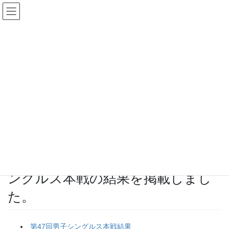
コ
ナ
ン
ビ
テ
ゲ
ン
ー
ツ
シ
へ
ョ
小田原トーナメントのお知らせ
ス
ン
キ
に
ッ
移
HOME
お知らせ
小田原トーナメントのお知らせ
プ
動
第47回小田原トーナメント男子シングルス本戦の結果を掲載しました。
2023-02-05
小田原トーナメントのお知らせ
第47回小田原トーナメント男子シ
ングルス本戦の結果を掲載しまし
た。
第47回男子シングルス本戦結果