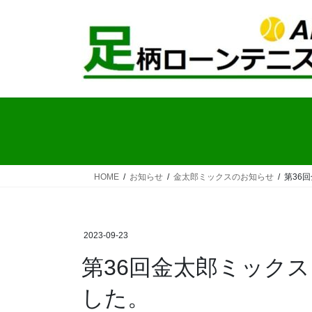
コ
ナ
ン
ビ
テ
ゲ
ン
ー
ツ
シ
へ
ョ
ス
ン
キ
に
ッ
移
プ
動
HOME
お知らせ
金太郎ミックスのお知らせ
第36
2023-09-23
第36回金太郎ミック
した。